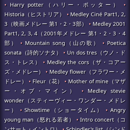
•
Harry potter（ハリー・ポッター）
•
Historia（ヒストリア）
•
Medley Ciné Part1, 2,
3（映画メドレー 第1・2・3部）
•
Medley 2001
Part1, 2, 3, 4（2001年メドレー 第1・2・3・4
部）
•
Mountain song（山の歌）
•
Poetica
sonata（詩的ソナタ）
•
Un dos tres（ウノ・ド
ス・トレス）
•
Medley the cors（ザ・コアー
ズ・メドレー）
•
Medley flower（フラワー・メ
ドレー）
•
Fleur（花）
•
Mother of mine（マザ
ー・オブ・マイン）
•
Medley stevie
wonder（スティーヴィー・ワンダー・メドレ
ー）
•
Showtime（ショータイム）
•
Angry
young man（怒れる若者）
•
Intro concert（コ
ンサート・イントロ）
•
Schindler's list（シンド