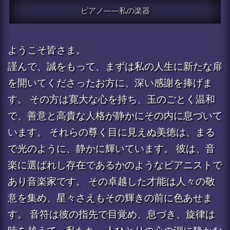
ピアノ――私の楽器
ようこそ皆さま。
謹んで、誠をもって、まずは私の人生に新たな扉
を開いてくださったお方に、深い感謝を捧げま
す。 その方は寛大な心を持ち、玉のごとく温和
で、善意と高貴な人格が静かにその内に息づいて
います。 それらの尊く目に見えぬ美徳は、まる
で光のように、静かに輝いています。 彼は、音
楽に選ばれし存在であるかのようなピアニストで
あり音楽家です。 その卓越した才能は人々の敬
意を集め、星々さえもその輝きの前に色あせま
す。 音符は彼の指先で目覚め、息づき、旋律は