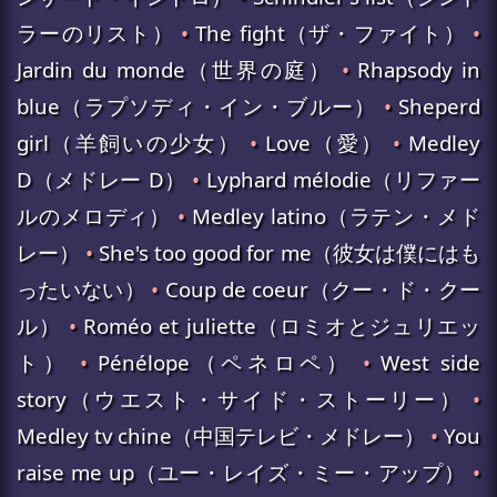
ラーのリスト）
•
The fight（ザ・ファイト）
•
Jardin du monde（世界の庭）
•
Rhapsody in
blue（ラプソディ・イン・ブルー）
•
Sheperd
girl（羊飼いの少女）
•
Love（愛）
•
Medley
D（メドレー D）
•
Lyphard mélodie（リファー
ルのメロディ）
•
Medley latino（ラテン・メド
レー）
•
She's too good for me（彼女は僕にはも
ったいない）
•
Coup de coeur（クー・ド・クー
ル）
•
Roméo et juliette（ロミオとジュリエッ
ト）
•
Pénélope（ペネロペ）
•
West side
story（ウエスト・サイド・ストーリー）
•
Medley tv chine（中国テレビ・メドレー）
•
You
raise me up（ユー・レイズ・ミー・アップ）
•