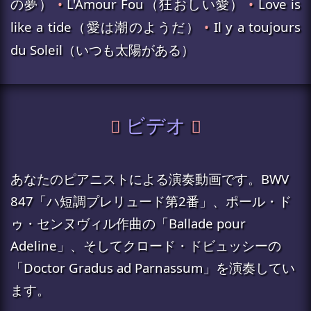
の夢）
•
L'Amour Fou（狂おしい愛）
•
Love is
like a tide（愛は潮のようだ）
•
Il y a toujours
du Soleil（いつも太陽がある）
ビデオ
あなたのピアニストによる演奏動画です。BWV
847「ハ短調プレリュード第2番」、ポール・ド
ゥ・センヌヴィル作曲の「Ballade pour
Adeline」、そしてクロード・ドビュッシーの
「Doctor Gradus ad Parnassum」を演奏してい
ます。