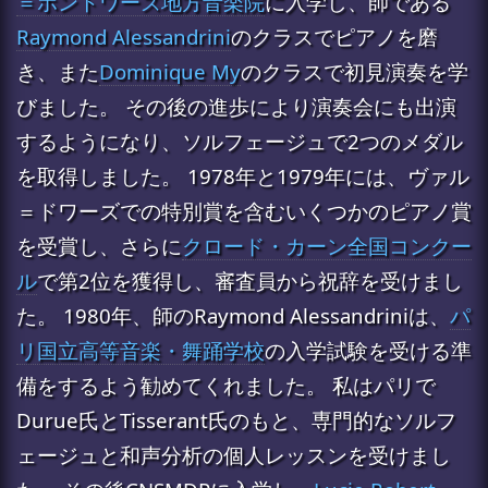
＝ポントワーズ地方音楽院
に入学し、師である
Raymond Alessandrini
のクラスでピアノを磨
き、また
Dominique My
のクラスで初見演奏を学
びました。 その後の進歩により演奏会にも出演
するようになり、ソルフェージュで2つのメダル
を取得しました。 1978年と1979年には、ヴァル
＝ドワーズでの特別賞を含むいくつかのピアノ賞
を受賞し、さらに
クロード・カーン全国コンクー
ル
で第2位を獲得し、審査員から祝辞を受けまし
た。 1980年、師のRaymond Alessandriniは、
パ
リ国立高等音楽・舞踊学校
の入学試験を受ける準
備をするよう勧めてくれました。 私はパリで
Durue氏とTisserant氏のもと、専門的なソルフ
ェージュと和声分析の個人レッスンを受けまし