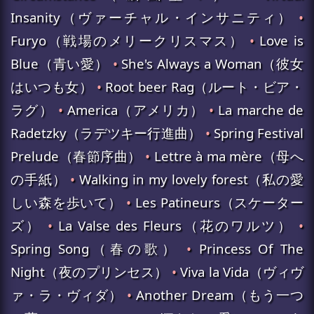
Insanity（ヴァーチャル・インサニティ）
•
Furyo（戦場のメリークリスマス）
•
Love is
Blue（青い愛）
•
She's Always a Woman（彼女
はいつも女）
•
Root beer Rag（ルート・ビア・
ラグ）
•
America（アメリカ）
•
La marche de
Radetzky（ラデツキー行進曲）
•
Spring Festival
Prelude（春節序曲）
•
Lettre à ma mère（母へ
の手紙）
•
Walking in my lovely forest（私の愛
しい森を歩いて）
•
Les Patineurs（スケーター
ズ）
•
La Valse des Fleurs（花のワルツ）
•
Spring Song（春の歌）
•
Princess Of The
Night（夜のプリンセス）
•
Viva la Vida（ヴィヴ
ァ・ラ・ヴィダ）
•
Another Dream（もう一つ