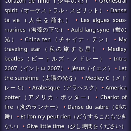
Corazon de nino（少年の心）
•
Orchestral
spirit（オーケストラル・スピリット）
•
Danse
ta vie（人生を踊れ）
•
Les algues sous-
marines（海藻の下で）
•
Auld lang syne（蛍の
光）
•
China ten（チャイナ・テン）
•
My
traveling star（私の旅する星）
•
Medley
beatles（ビートルズ・メドレー）
•
Intro
2007（イントロ 2007）
•
Jésus（イエス）
•
Let
the sunshine（太陽の光を）
•
Medley C（メド
レー C）
•
Arabesque（アラベスク）
•
America
potter（アメリカ・ポッター）
•
Chariot of
fire（炎のランナー）
•
Danse du sabre（剣の
舞）
•
Et l'on n'y peut rien（どうすることもでき
ない）
•
Give little time（少し時間をください）