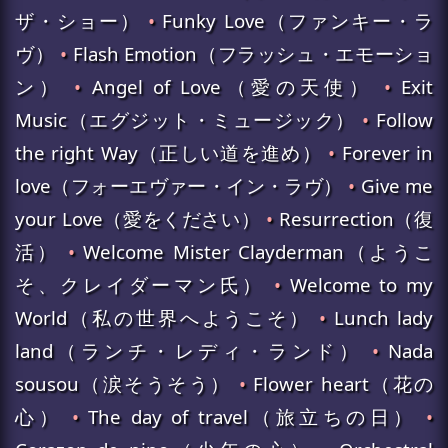
ザ・ショー）
•
Funky Love（ファンキー・ラ
ヴ）
•
Flash Emotion（フラッシュ・エモーショ
ン）
•
Angel of Love（愛の天使）
•
Exit
Music（エグジット・ミュージック）
•
Follow
the right Way（正しい道を進め）
•
Forever in
love（フォーエヴァー・イン・ラヴ）
•
Give me
your Love（愛をください）
•
Resurrection（復
活）
•
Welcome Mister Clayderman（ようこ
そ、クレイダーマン氏）
•
Welcome to my
World（私の世界へようこそ）
•
Lunch lady
land（ランチ・レディ・ランド）
•
Nada
sousou（涙そうそう）
•
Flower heart（花の
心）
•
The day of travel（旅立ちの日）
•